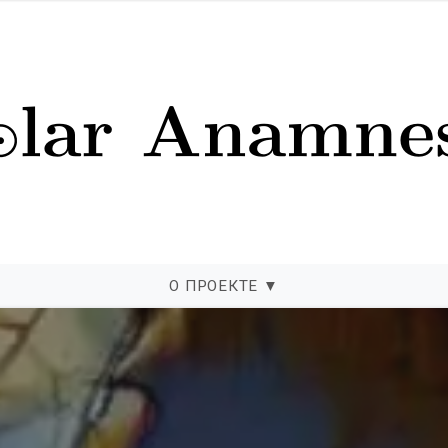
О ПРОЕКТЕ
▼
ная галерея тонких срезов мет