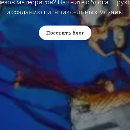
езов метеоритов? Начните с блога — рук
и созданию гигапиксельных мозаик.
Посетить блог