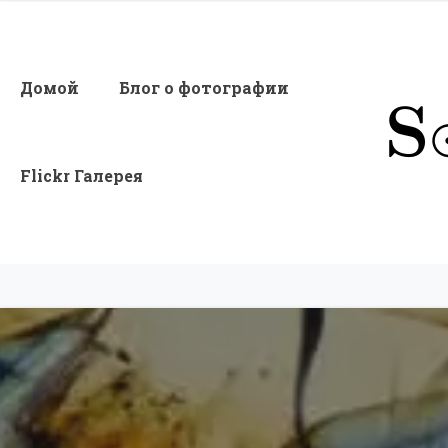
Домой
Блог о фотографии
Flickr Галерея
Solar Anamnesis — Гигапиксель