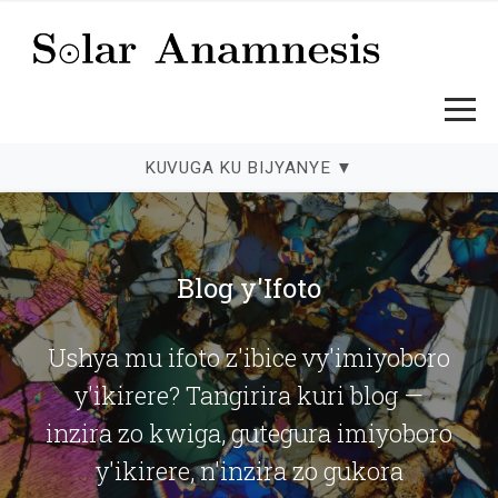
KUVUGA KU BIJYANYE
▼
Solar Anamnesis — Ifoto z'ibice vy
Blog y'Ifoto
Ushya mu ifoto z'ibice vy'imiyoboro
y'ikirere? Tangirira kuri blog —
inzira zo kwiga, gutegura imiyoboro
y'ikirere, n'inzira zo gukora