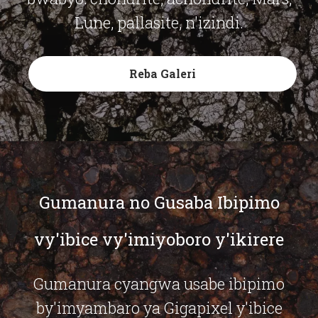
Lune, pallasite, n'izindi.
Reba Galeri
Gumanura no Gusaba Ibipimo
vy'ibice vy'imiyoboro y'ikirere
Gumanura cyangwa usabe ibipimo
by'imyambaro ya Gigapixel y'ibice