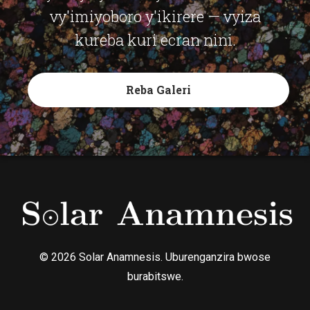
vy'imiyoboro y'ikirere — vyiza
kureba kuri ecran nini.
Reba Galeri
© 2026 Solar Anamnesis. Uburenganzira bwose
burabitswe.