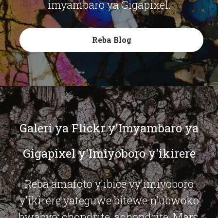
imyambaro ya Gigapixel.
Reba Blog
Galeri ya Flickr y'Imyambaro ya
Gigapixel y'Imiyoboro y'ikirere
Reba amafoto y'ibice vy'imiyoboro
y'ikirere yateguwe bitewe n'ubwoko
bwabyo: chondrite, achondrite, Mars,