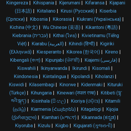
Kiingereza
|
Kihispania
|
Kijerumani
|
Kifaransa
|
Kijapani
(日本語)
|
Kiitaliano
|
Kirusi (Русский)
|
Kiserbia
(Српски)
|
Kibosnia
|
Kikorasia
|
Kiukrani (Українська)
|
Kichina (中文)
|
Wu Chinese (吴语)
|
Kikantoni (粵語)
|
Kiebrania (עברית)
|
Kithai (ไทย)
|
Kivietinamu (Tiếng
Việt)
|
Kiarabu (العربية)
|
Kihindi (हिन्दी)
|
Kigiriki
(Ελληνικά)
|
Kiesperanto
|
Kikorea (한국어)
|
Kireno
|
Kibengali (বাংলা)
|
Kipunjabi (ਪੰਜਾਬੀ)
|
Kiajemi (فارسی)
|
Kiswahili
|
Ikinyarwanda
|
Ikirundi
|
Kisomali
|
Kiindonesia
|
Kiintalingua
|
Kipolandi
|
Kiholanzi
|
Kiswidi
|
Kilasembagi
|
Kinorwe
|
Kidenmaki
|
Kituruki
(Türkçe)
|
Kihungaria
|
Kinewari (𑐣𑐾𑐥𑐵𑐮 𑐨𑐵𑐲𑐵)
|
Kitibeti (ལྷ་
སའི་སྐད་)
|
Kisinhala (සිංහල)
|
Kioriya (ଓଡ଼ିଆ)
|
Kitamili
(தமிழ்)
|
Kiarmenia (Հայերեն)
|
Kitagalogi
|
Kijojia
(ქართული)
|
Kiamhari (አማርኛ)
|
Kikannada (ಕನ್ನಡ)
|
Kiyoruba
|
Kizulu
|
Kiigbo
|
Kigujarati (ગુજરાતી)
|