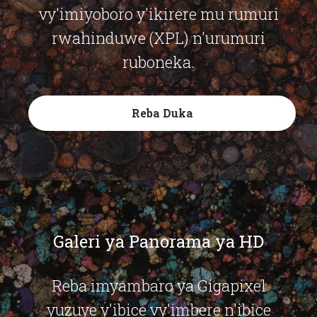
vy'imiyoboro y'ikirere mu rumuri
rwahinduwe (XPL) n'urumuri
ruboneka.
Reba Duka
Galeri ya Panorama ya HD
Reba imyambaro ya Gigapixel
yuzuye y'ibice vy'imbere n'ibice