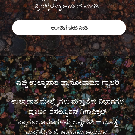
ಪ್ರಿಂಟ್ಗಳನ್ನು ಆರ್ಡರ್ ಮಾಡಿ.
ಅಂಗಡಿಗೆ ಭೇಟಿ ನೀಡಿ
ಎಚ್ಡಿ ಉಲ್ಕಾಪಾತ ಪ್ಯಾನೋರಾಮಾ ಗ್ಯಾಲರಿ
ಉಲ್ಕಾಪಾತ ಮೇಲ್ಮೈಗಳು ಮತ್ತು ತೆಳು ವಿಭಾಗಗಳ
ಪೂರ್ಣ-ರೆಸಲ್ಯೂಶನ್ ಗಿಗಾಪಿಕ್ಸಲ್
ಪ್ಯಾನೋರಾಮಾಗಳನ್ನು ಅನ್ವೇಷಿಸಿ — ದೊಡ್ಡ
ಮಾನಿಟರ್ನಲ್ಲಿ ಅತ್ಯುತ್ತಮ ಅನುಭವ.