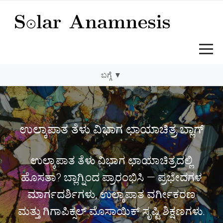
ಬಗ್ಗೆ
▼
ಸೋಲಾರ್ ಅನಾಮ್ನೆಸಿಸ್ — ಉಲ್ಕಾಪಾತ ತೆಳು ವಿಭ
ಉಲ್ಕಾಪಾತ ತೆಳು ವಿಭಾಗ ಛಾಯಾಚಿತ್ರ ಬ್ಲಾಗ್
ಉಲ್ಕಾಪಾತ ತೆಳು ವಿಭಾಗ ಛಾಯಾಚಿತ್ರದಲ್ಲಿ
ಹೊಸತಾ? ಬ್ಲಾಗ್ನಿಂದ ಪ್ರಾರಂಭಿಸಿ — ಪ್ರಭೇದಗಳ
ಮಾರ್ಗದರ್ಶಿಗಳು, ಉಲ್ಕಾಪಾತ ವರ್ಗೀಕರಣ
ಮತ್ತು ಗಿಗಾಪಿಕ್ಸಲ್ ಮೊಸಾಯಿಕ್ ಸೃಷ್ಟಿ ಶಿಕ್ಷಣಗಳು.