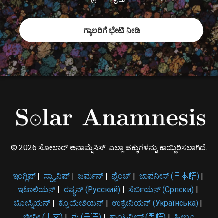
ಗ್ಯಾಲರಿಗೆ ಭೇಟಿ ನೀಡಿ
© 2026 ಸೋಲಾರ್ ಅನಾಮ್ನೆಸಿಸ್. ಎಲ್ಲಾ ಹಕ್ಕುಗಳನ್ನು ಕಾಯ್ದಿರಿಸಲಾಗಿದೆ.
ಇಂಗ್ಲಿಷ್
|
ಸ್ಪ್ಯಾನಿಷ್
|
ಜರ್ಮನ್
|
ಫ್ರೆಂಚ್
|
ಜಾಪನೀಸ್ (日本語)
|
ಇಟಾಲಿಯನ್
|
ರಷ್ಯನ್ (Русский)
|
ಸೆರ್ಬಿಯನ್ (Српски)
|
ಬೋಸ್ನಿಯನ್
|
ಕ್ರೊಯೇಶಿಯನ್
|
ಉಕ್ರೇನಿಯನ್ (Українська)
|
ಚೀನೀ (中文)
|
ವು (吴语)
|
ಕ್ಯಾಂಟನೀಸ್ (粵語)
|
ಹೀಬ್ರೂ