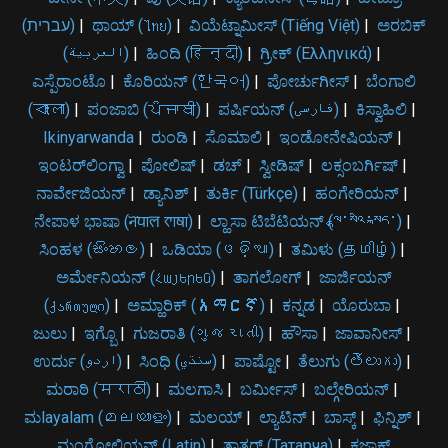
(עברית)
|
ಥಾಯ್ (ไทย)
|
ವಿಯೆಟ್ನಾಮೀಸ್ (Tiếng Việt)
|
ಅರಬಿಕ್
(العربية)
|
ಹಿಂದಿ (हिन्दी)
|
ಗ್ರೀಕ್ (Ελληνικά)
|
ಎಸ್ಪೆರಾಂಟೊ
|
ಕೊರಿಯನ್ (한국어)
|
ಪೋರ್ಚುಗೀಸ್
|
ಬೆಂಗಾಲಿ
(বাংলা)
|
ಪಂಜಾಬಿ (ਪੰਜਾਬੀ)
|
ಪರ್ಷಿಯನ್ (فارسی)
|
ಕಿಸ್ವಾಹಿಲಿ
|
Ikinyarwanda
|
ರುಂಡಿ
|
ಸೊಮಾಲಿ
|
ಇಂಡೋನೇಷಿಯನ್
|
ಇಂಟರ್‌ಲಿಂಗ್ವಾ
|
ಪೋಲಿಷ್
|
ಡಚ್
|
ಸ್ವೀಡಿಷ್
|
ಲಕ್ಸಂಬರ್ಗಿಷ್
|
ನಾರ್ವೇಜಿಯನ್
|
ಡ್ಯಾನಿಶ್
|
ತುರ್ಕಿ (Türkçe)
|
ಹಂಗೇರಿಯನ್
|
ನೇಪಾಳ ಭಾಷಾ (𑐣𑐾𑐥𑐵𑐮 𑐨𑐵𑐲𑐵)
|
ಲ್ಹಾಸಾ ಟಿಬೆಟಿಯನ್ (ལྷ་སའི་སྐད་)
|
ಸಿಂಹಳ (සිංහල)
|
ಒಡಿಯಾ (ଓଡ଼ିଆ)
|
ತಮಿಳು (தமிழ்)
|
ಅರ್ಮೇನಿಯನ್ (Հայերեն)
|
ತಾಗಲೋಗ್
|
ಜಾರ್ಜಿಯನ್
(ქართული)
|
ಅಮ್ಹಾರಿಕ್ (አማርኛ)
|
ಕನ್ನಡ
|
ಯೊರುಬಾ
|
ಜುಲು
|
ಇಗ್ಬೊ
|
ಗುಜರಾತಿ (ગુજરાતી)
|
ಹೌಸಾ
|
ಜಾವಾನೀಸ್
|
ಉರ್ದು (اردو)
|
ಸಿಂಧಿ (سنڌي)
|
ಪಾಷ್ಟೋ
|
ತೆಲುಗು (తెలుగు)
|
ಮರಾಠಿ (मराठी)
|
ಮಲಗಾಸಿ
|
ಬರ್ಮೀಸ್
|
ಬಲ್ಗೇರಿಯನ್
|
ಮlayalam (മലയാളം)
|
ಮಲಯ್
|
ಲ್ಯಾಟಿನ್
|
ಬಾಸ್ಕ್
|
ಫಿನ್ನಿಶ್
|
ಮಂಗೋಲಿಯನ್ (Latin)
|
ತಾತರ್ (Татарча)
|
ಕಜಾಕ್