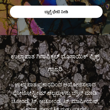
ಬ್ಲಾಗ್ಗೆ ಭೇಟಿ ನೀಡಿ
ಉಲ್ಕಾಪಾತ ಗಿಗಾಪಿಕ್ಸಲ್ ಮೊಸಾಯಿಕ್ ಫ್ಲಿಕ್ರ್
ಗ್ಯಾಲರಿ
ಉಲ್ಕಾಪಾತ ಪ್ರಕಾರದಿಂದ ಆಯೋಜಿಸಲಾದ
ಫೋಟೋಸ್ಟ್ರೀಮ್ ಆಲ್ಬಮ್ಗಳನ್ನು ಬ್ರೌಸ್ ಮಾಡಿ:
ಚೋಂಡ್ರೈಟ್, ಅಚೋಂಡ್ರೈಟ್, ಮಾರ್ಷಿಯನ್,
ಲೂನರ್, ಪಲ್ಲಾಸೈಟ್ ಮತ್ತು ಇತರರು!