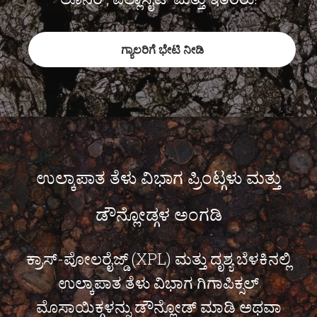
ಗ್ಯಾಲರಿಗೆ ಭೇಟಿ ನೀಡಿ
ಉಲ್ಕಾಪಾತ ತೆಳು ವಿಭಾಗ ಪ್ರಿಂಟ್ಗಳು ಮತ್ತು
ಡೌನ್ಲೋಡ್ಗಳ ಅಂಗಡಿ
ಕ್ರಾಸ್-ಪೋಲರೈಜ್ಡ್ (XPL) ಮತ್ತು ದೃಶ್ಯ ಬೆಳಕಿನಲ್ಲಿ
ಉಲ್ಕಾಪಾತ ತೆಳು ವಿಭಾಗ ಗಿಗಾಪಿಕ್ಸಲ್
ಮೊಸಾಯಿಕ್ಗಳನ್ನು ಡೌನ್ಲೋಡ್ ಮಾಡಿ ಅಥವಾ