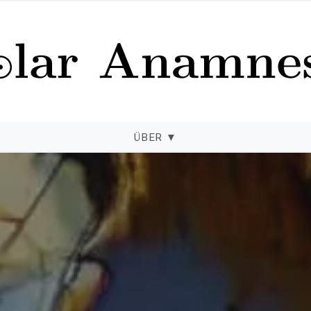
ÜBER
▼
nschliffe Gigapixel-Mikrofotogra